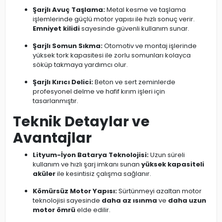
Şarjlı Avuç Taşlama:
Metal kesme ve taşlama
işlemlerinde güçlü motor yapısı ile hızlı sonuç verir.
Emniyet kilidi
sayesinde güvenli kullanım sunar.
Şarjlı Somun Sıkma:
Otomotiv ve montaj işlerinde
yüksek tork kapasitesi ile zorlu somunları kolayca
söküp takmaya yardımcı olur.
Şarjlı Kırıcı Delici:
Beton ve sert zeminlerde
profesyonel delme ve hafif kırım işleri için
tasarlanmıştır.
Teknik Detaylar ve
Avantajlar
Lityum-İyon Batarya Teknolojisi:
Uzun süreli
kullanım ve hızlı şarj imkanı sunan
yüksek kapasiteli
aküler
ile kesintisiz çalışma sağlanır.
Kömürsüz Motor Yapısı:
Sürtünmeyi azaltan motor
teknolojisi sayesinde
daha az ısınma
ve
daha uzun
motor ömrü
elde edilir.