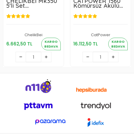
CHELİKBEİ Mk350
CATPOWER 1560
5'li Set
Kömürsüz Akülü
Profesyonel Serisi
6'lı Set 20V 4.0Ah
ChelikBei
CatPower
6.662,50 TL
16.112,50 TL
KARGO
KARGO
6.662,50 TL
16.112,50 TL
BEDAVA
BEDAVA
Sepete Ekle
Sepete Ekle