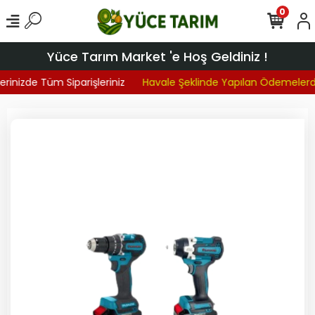
0
Yüce Tarım Market 'e Hoş Geldiniz !
rinizde Tüm Siparişleriniz
Havale Şeklinde Yapılan Ödemelerde