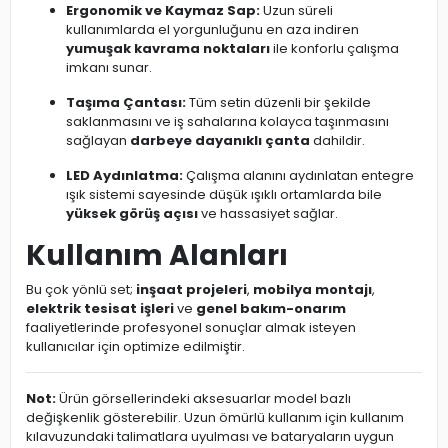
Ergonomik ve Kaymaz Sap:
Uzun süreli
kullanımlarda el yorgunluğunu en aza indiren
yumuşak kavrama noktaları
ile konforlu çalışma
imkanı sunar.
Taşıma Çantası:
Tüm setin düzenli bir şekilde
saklanmasını ve iş sahalarına kolayca taşınmasını
sağlayan
darbeye dayanıklı çanta
dahildir.
LED Aydınlatma:
Çalışma alanını aydınlatan entegre
ışık sistemi sayesinde düşük ışıklı ortamlarda bile
yüksek görüş açısı
ve hassasiyet sağlar.
Kullanım Alanları
Bu çok yönlü set;
inşaat projeleri
,
mobilya montajı
,
elektrik tesisat işleri
ve
genel bakım-onarım
faaliyetlerinde profesyonel sonuçlar almak isteyen
kullanıcılar için optimize edilmiştir.
Not:
Ürün görsellerindeki aksesuarlar model bazlı
değişkenlik gösterebilir. Uzun ömürlü kullanım için kullanım
kılavuzundaki talimatlara uyulması ve bataryaların uygun