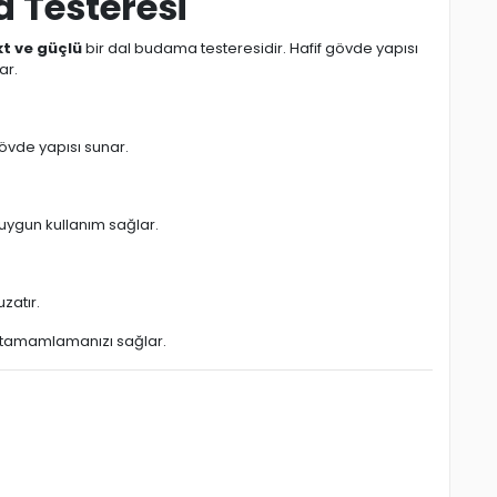
 Testeresi
t ve güçlü
bir dal budama testeresidir. Hafif gövde yapısı
ar.
övde yapısı sunar.
uygun kullanım sağlar.
zatır.
nde tamamlamanızı sağlar.