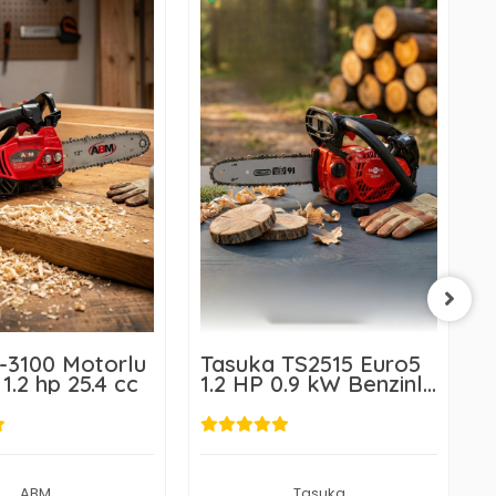
K
B
T
-3100 Motorlu
Tasuka TS2515 Euro5
1.2 hp 25.4 cc
1.2 HP 0.9 kW Benzinli
Budama Testeresi
7
ABM
Tasuka