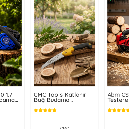
0 1.7
CMC Tools Katlanır
Abm CS
udama
Bağ Budama
Testere 
Testeresi
CMC