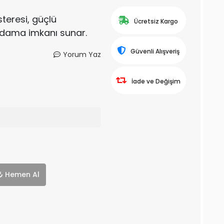
eresi, güçlü
Ücretsiz Kargo
udama imkanı sunar.
Güvenli Alışveriş
Yorum Yaz
İade ve Değişim
Hemen Al