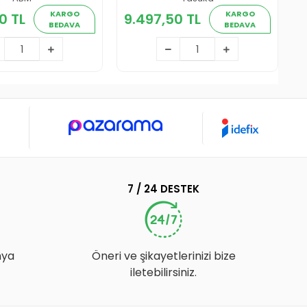
575,00 TL
9.497,50 TL
KARGO
KARGO
0 TL
9.497,50 TL
BEDAVA
BEDAVA
Sepete Ekle
Sepete Ekle
7 / 24 DESTEK
nya
Öneri ve şikayetlerinizi bize
iletebilirsiniz.