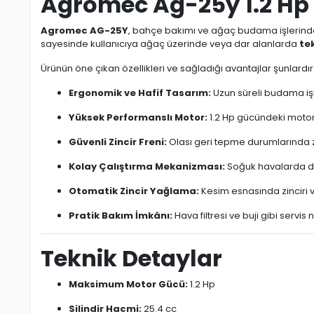
Agromec Ag-25y 1.2 Hp 
Agromec AG-25Y
, bahçe bakımı ve ağaç budama işlerinde
sayesinde kullanıcıya ağaç üzerinde veya dar alanlarda
tek
Ürünün öne çıkan özellikleri ve sağladığı avantajlar şunlardır
Ergonomik ve Hafif Tasarım:
Uzun süreli budama işl
Yüksek Performanslı Motor:
1.2 Hp gücündeki motoru
Güvenli Zincir Freni:
Olası geri tepme durumlarında zi
Kolay Çalıştırma Mekanizması:
Soğuk havalarda da
Otomatik Zincir Yağlama:
Kesim esnasında zinciri v
Pratik Bakım İmkânı:
Hava filtresi ve buji gibi servi
Teknik Detaylar
Maksimum Motor Gücü:
1.2 Hp
Silindir Hacmi:
25.4 cc