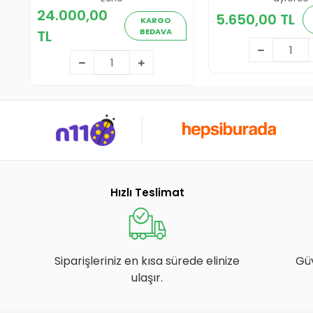
5.650,00
24.000,00
5.650,00 TL
24.000,00 TL
KARGO
BEDAVA
TL
Sepete E
Sepete Ekle
Hızlı Teslimat
Siparişleriniz en kısa sürede elinize
Gü
ulaşır.