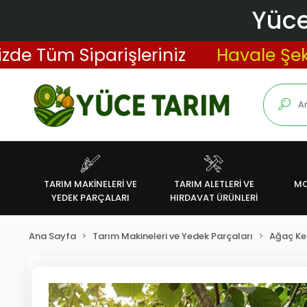
Yüce
üm Siparişleriniz
Havale Şeklinde
TARIM MAKİNELERİ VE
TARIM ALETLERİ VE
MO
YEDEK PARÇALARI
HIRDAVAT ÜRÜNLERİ
Ana Sayfa
Tarım Makineleri ve Yedek Parçaları
Ağaç Kes