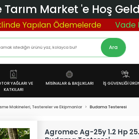
 Tarım Market 'e Hoş Geldi
 Yapılan Ödemelerde
Vade Farksız
Ara
TOR YAĞLARI VE
MİSİNALAR & BAŞLIKLARI
İŞ GÜVENLİĞİ ÜRÜ
KATKILARI
me Makineleri, Testereler ve Ekipmanlar
Budama Testeresi
Agromec Ag-25y 1.2 Hp 25.