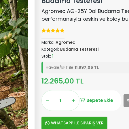
Budama Testeresi
Agromec AG-25Y Dal Budama Test
performansıyla keskin ve kolay b
Marka:
Agromec
Kategori:
Budama Testeresi
Stok:
1
Havale/EFT ile
11.897,05 TL
12.265,00 TL
Sepete Ekle
WHATSAPP İLE SİPARİŞ VER