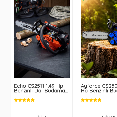
Echo CS2511 1.49 Hp
Ayforce CS250
Benzinli Dal Budama
Hp Benzinli B
Testeresi
Testeresi
Echo
ayforce