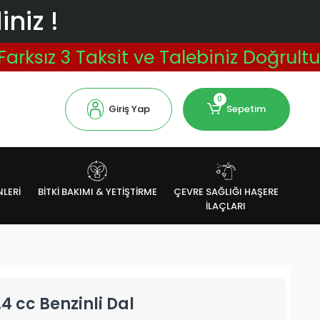
niz !
 3 Taksit ve Talebiniz Doğrultusunda
0
Giriş Yap
Sepetim
NLERİ
BİTKİ BAKIMI & YETİŞTİRME
ÇEVRE SAĞLIĞI HAŞERE
İLAÇLARI
4 cc Benzinli Dal