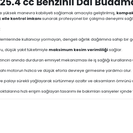
25.4 cc Benzinli Dal Budama
 yüksek manevra kabiliyeti sağlamak amacıyla geliştirilmiş,
kompak
 elle kontrol imkanı
sunarak profesyonel bir çalışma deneyimi sağl
:
emlerinde kullanıcıyı yormayan, dengeli ağırlık dağılımına sahip bir g
, düşük yakıt tüketimiyle
maksimum kesim verimliliği
sağlar.
nciri anında durduran emniyet mekanizması ile iş sağlığı kurallarına 
hi motorun hızlıca ve düşük eforla devreye girmesine yardımcı olur.
e palayı sürekli yağlayarak sürtünmeyi azaltır ve aksamların ömrünü u
s noktalarına hızlı erişim sağlayan tasarımı ile bakımları saniyeler içi