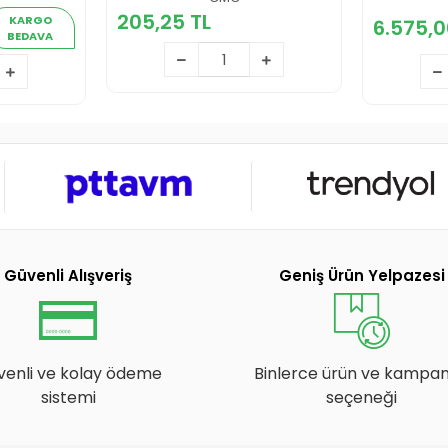
205,25 TL
 TL
6.
205,25 TL
KARGO
6.575,0
BEDAVA
Sepete Ekle
kle
Güvenli Alışveriş
Geniş Ürün Yelpazesi
venli ve kolay ödeme
Binlerce ürün ve kampa
sistemi
seçeneği